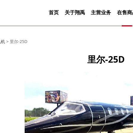
首页
关于翔禹
主营业务
在售商
25D
飞机
>
里尔-25D
里尔-25D