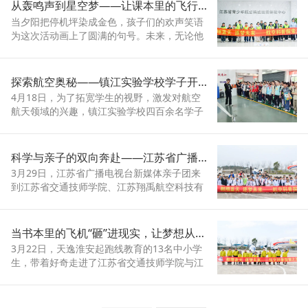
从轰鸣声到星空梦——让课本里的飞行原理变成手可触摸的体验
当夕阳把停机坪染成金色，孩子们的欢声笑语
为这次活动画上了圆满的句号。未来，无论他
们身处何方，这段航空研学之旅都将是他们心
中最宝贵的回忆。
探索航空奥秘——镇江实验学校学子开启航博园研学之旅
4月18日，为了拓宽学生的视野，激发对航空
航天领域的兴趣，镇江实验学校四百余名学子
们来到了江苏航博园，开启一场充满趣味与挑
战的研学活动。
科学与亲子的双向奔赴——江苏省广播电视台亲子航空研学活动圆满落幕
3月29日，江苏省广播电视台新媒体亲子团来
到江苏省交通技师学院、江苏翔禹航空科技有
限公司，体验“飞行员”的一天。
当书本里的飞机“砸”进现实，让梦想从云端启航
3月22日，天逸淮安起跑线教育的13名中小学
生，带着好奇走进了江苏省交通技师学院与江
苏翔禹航空科技有限公司，开启了为期一天的
航空探索之旅。