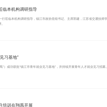
莅临本机构调研指导
业一行莅临本机构调研指导，镇江市政协党组书记、主席郭建，江苏省交通技师
研。
见习基地”
禹”）成功获批“镇江市青年就业见习基地”，并持续开展青年人才就业见习招募
升培训在翔禹开展