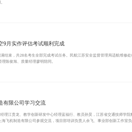
用。
空9月实作评估考试顺利完成
试圆满结束，共28名考生全部完成考试任务。民航江苏安全监督管理局适航维修
经理陈俊旭、质量经理廖明陪同。
造有限公司学习交流
副总经理江贵龙、教学创新研发中心经理蓝福行、教员孙昊，江苏省交通技师学院
上海飞机制造有限公司参观交流，项目部培训负责人余飞、事业部创新工作室负