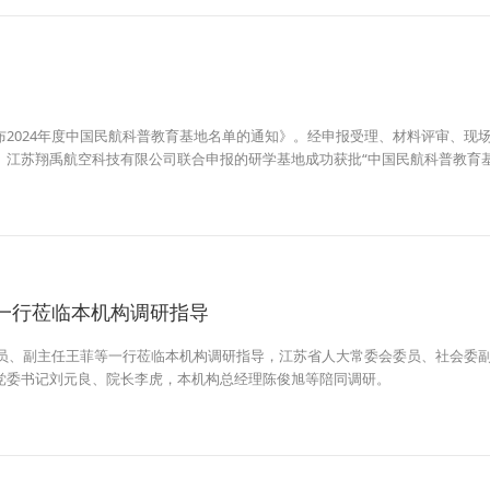
2024年度中国民航科普教育基地名单的通知》。经申报受理、材料评审、现
、江苏翔禹航空科技有限公司联合申报的研学基地成功获批“中国民航科普教育基
一行莅临本机构调研指导
成员、副主任王菲等一行莅临本机构调研指导，江苏省人大常委会委员、社会委
党委书记刘元良、院长李虎，本机构总经理陈俊旭等陪同调研。