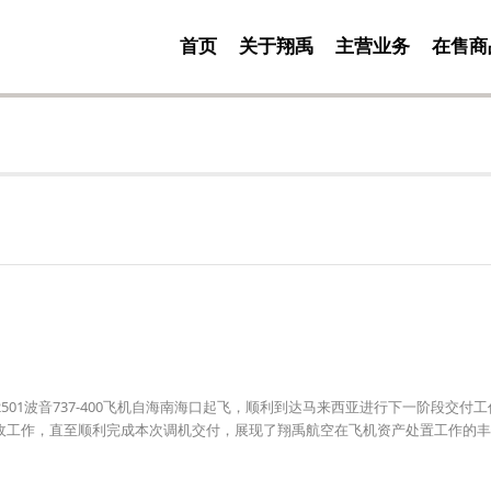
首页
关于翔禹
主营业务
在售商
2501波音737-400飞机自海南海口起飞，顺利到达马来西亚进行下一阶段交付工
收工作，直至顺利完成本次调机交付，展现了翔禹航空在飞机资产处置工作的丰