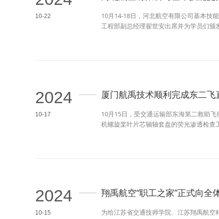
10月14-18日，河北航空有限公司基
10-22
工程部副总经理翟世安出席并为学员们颁
2024
厦门航禹技术顺利完成东二飞
10月15日，受交通运输部东海第二救助
10-17
机螺旋桨叶片芯轴轴套盘的荧光渗透检查
2024
翔禹航空“职工之家”正式向全
为给江苏省交通技师学院、江苏翔禹航空
10-15