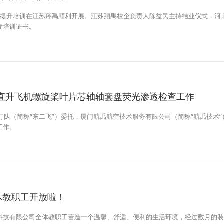
本技能提升培训在江苏翔禹顺利开展。江苏翔禹校企负责人陈益民主持结业仪式，
发培训证书。
直升飞机螺旋桨叶片芯轴轴套盘荧光渗透检查工作
飞行队（简称“东二飞”）委托，厦门航禹航空技术服务有限公司（简称“航禹技术
工作。
体教职工开放啦！
科技有限公司全体教职工营造一个温馨、舒适、便利的生活环境，经过数月的装