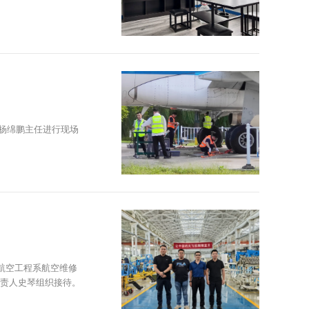
处杨绵鹏主任进行现场
航空工程系航空维修
责人史琴组织接待。